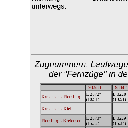
unterwegs.
Zugnummern, Laufwege 
der "Fernzüge" in de
1982/83
1983/84
E 2872*
E 3228
Kreiensen - Flensburg
(10.51)
(10.51)
Kreiensen - Kiel
E 2873*
E 3229
Flensburg - Kreiensen
(15.32)
(15.34)