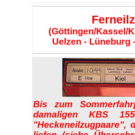
Ferneil
(Göttingen/Kassel/K
Uelzen - Lüneburg -
Bis zum Sommerfahr
damaligen KBS 155
"Heckeneilzugpaare", d
liefen (siehe Überschr