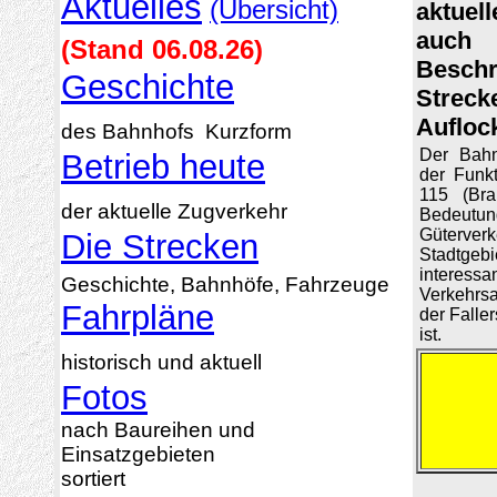
Aktuelles
(Übersicht)
aktuel
auch 
(Stand 06.08.26)
Besch
Geschichte
Streck
Aufloc
des Bahnhofs Kurzform
Der Bahn
Betrieb heute
der Funkt
115 (Bra
der aktuelle Zugverkehr
Bedeutun
Güterver
Die Strecken
Stadtge
interes
Geschichte, Bahnhöfe, Fahrzeuge
Verkehrs
Fahrpläne
der Falle
ist.
historisch und aktuell
Fotos
nach Baureihen und
Einsatzgebieten
sortiert