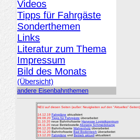
Videos
Tipps für Fahrgäste
Sonderthemen
Links
Literatur zum Thema
Impressum
Bild des Monats
(Übersicht)
andere Eisenbahnthemen
NEU auf diesen Seiten (außer: Neuigkeiten auf den "Aktuelles"-Seiten)
14.12.19
Fahrpläne
aktualisiert
09.08.20
Tipps für Fahrgäste
überarbeitet
11.10.20
neue Bahnhofsseite
Harvesse Logistikzentrum
18.11.20
neue Betriebsstelle
Abzweig Schmiedekamp
06.12.20
Bahnhofsseite
Wahrenholz
überarbeitet
09.12.20
Bahnhofsseite
Bad Bodenteich
überarbeitet
13.12.20
Fahrpläne
und
Betrieb aktuell
aktualisiert